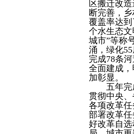
区搬迁改造
断完善，乡
覆盖率达到
个水生态文
城市
”
等称
涌，绿化
55
完成
78
条河
全面建成，
加彰显。
五年完成
贯彻中央、
各项改革任
部署改革任
好改革自选
局、城市更