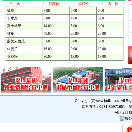
品 名
最高价
最低价
均 价
·
·
菠萝
7.00
5.00
5.60
·
丰水梨
6.00
4.60
5.00
·
富士苹果
14.00
5.00
8.00
·
·
核桃
40.00
20.00
26.00
·
黑美人西瓜
3.60
3.00
3.00
红提子
16.00
9.00
12.00
葵花籽
30.00
13.00
17.00
梨
10.00
3.60
5.60
龙眼(桂圆)
30.00
16.00
26.00
芒果
16.00
8.00
13.00
猕猴桃
20.00
8.00
9.00
木瓜
9.00
6.00
7.60
Copyright(C)www.jndkjt.com
柠檬
20.00
14.00
16.00
联系电话：0531-85971651 
苹果
14.00
3.00
7.00
网站设计制
乔纳金苹果
10.00
6.00
7.00
鲁公
秦冠苹果
8.00
5.40
6.00