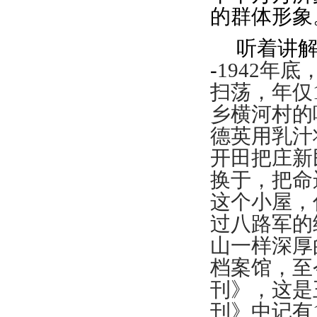
的群体形象
听着讲解
-
1942
年底
扫荡，年仅
乡横河村的
德英用乳汁
开田把庄新
换于，把命
这个小屋，
过八路军的
山一样深厚
档案馆，至
刊》，这是
刊》中记有