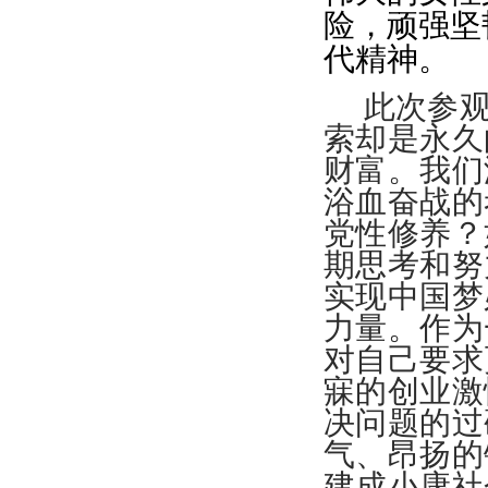
险，顽强坚
代精神。
此次参
索却是永久
财富。我们
浴血奋战的
党性修养？
期思考和努
实现中国梦
力量。作为
对自己要求
寐的创业激
决问题的过
气、昂扬的
建成小康社