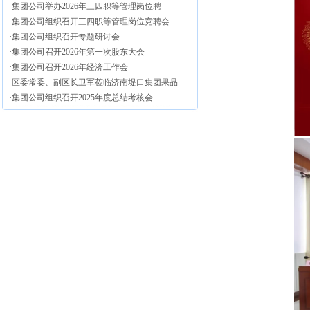
·
集团公司举办2026年三四职等管理岗位聘
·
集团公司组织召开三四职等管理岗位竞聘会
·
集团公司组织召开专题研讨会
·
集团公司召开2026年第一次股东大会
·
集团公司召开2026年经济工作会
·
区委常委、副区长卫军莅临济南堤口集团果品
·
集团公司组织召开2025年度总结考核会