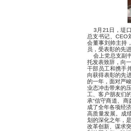
3月21日，堤口
总支书记、CE
会董事刘帅主持
员，受表彰的先
会上党总支副书
托发表致辞，向
干部员工和携手
向获得表彰的先进
的一年，面对严
业态冲击带来的
工、客户朋友们的
承“信守商道、商
成了全年各项经
高质量发展。成绩
划的深化之年，
改革创新、谋求