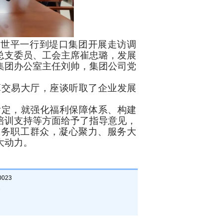
申世平一行到堤口集团开展走访调
总支委员、工会主席崔忠璐，发展
集团办公室主任刘帅，集团公司党
交易大厅，座谈听取了企业发展
定，就强化福利保障体系、构建
培训支持等方面给予了指导意见，
服务职工群众，凝心聚力、服务大
大动力。
0023
2