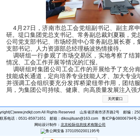
4月27日，济南市总工会党组副书记、副主席
研。堤口集团党总支书记、常务副总裁刘夏颖，党
公司党支部书记、市场经营中心常务副总展长赛，
支部书记、人力资源部总经理杨波热情接待。
调研组一行参观了市场交易区，实地考察了结算
情况、工会工作开展等情况的汇报。
调研组对集团公司工会工作的开展给予了充分肯
技能成长通道，定向培养专业技能人才、加大专业
并强调工会组织要充分发挥桥梁纽带作用，团结
局，为集团公司持续、健康、向高质量发展注入强
关闭窗口
yright(C)www.jndkjt.com All Rights Reserved 山东省济南市济齐路2号 邮编：25
联系电话：0531-85971651 邮箱：
dikoujituan@163.com
鲁ICP备08006794号-
网站设计制作：
北京松际信息技术有限公司
鲁公网安备 37010502001195号