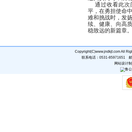
通过收看此次阅
平，在勇担使命
难和挑战时，发
续、健康、向高
稳致远的新篇章
Copyright(C)www.jndkjt.com
联系电话：0531-85971651 
网站设计制
鲁公