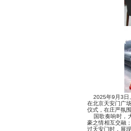
2025年9月3
在北京天安门广
仪式，在庄严氛
国歌奏响时，大
豪之情相互交融；
过天安门时，展