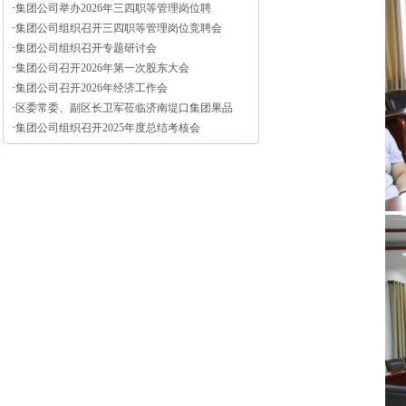
·
集团公司举办2026年三四职等管理岗位聘
·
集团公司组织召开三四职等管理岗位竞聘会
·
集团公司组织召开专题研讨会
·
集团公司召开2026年第一次股东大会
·
集团公司召开2026年经济工作会
·
区委常委、副区长卫军莅临济南堤口集团果品
·
集团公司组织召开2025年度总结考核会